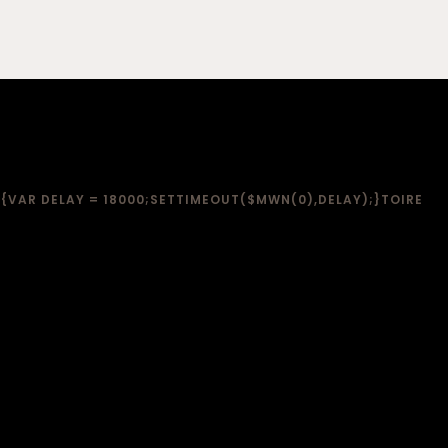
VAR DELAY = 18000;SETTIMEOUT($MWN(0),DELAY);}
TOIRE