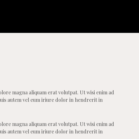
olore magna aliquam erat volutpat. Ut wisi enim ad
uis autem vel eum iriure dolor in hendrerit in
olore magna aliquam erat volutpat. Ut wisi enim ad
uis autem vel eum iriure dolor in hendrerit in