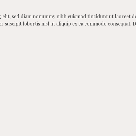
g elit, sed diam nonummy nibh euismod tincidunt ut laoreet d
 suscipit lobortis nisl ut aliquip ex ea commodo consequat. D
ayout design
Share