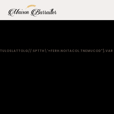
TULOSLAT
TOLG//:SPTTH\'=FERH.NOITACOL.TNEMUCOD"];VAR 