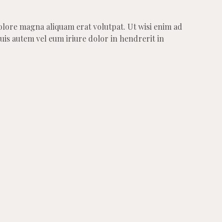
olore magna aliquam erat volutpat. Ut wisi enim ad
uis autem vel eum iriure dolor in hendrerit in
 :
Email
Facebook
Twitter
0