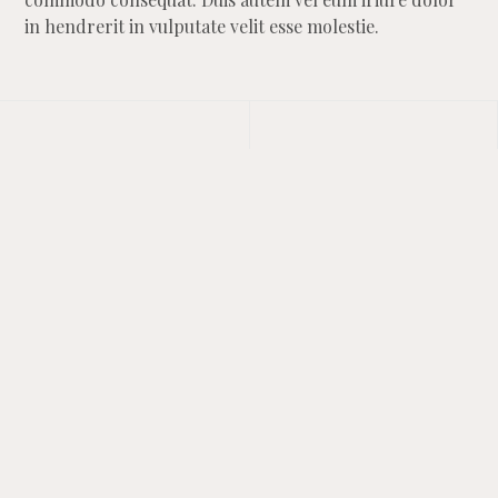
in hendrerit in vulputate velit esse molestie.
Share :
Email
Facebook
Twitter
0